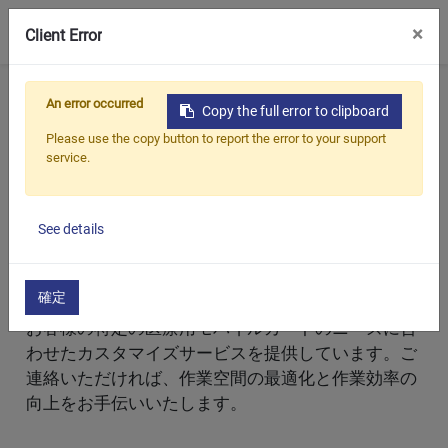
0
×
Client Error
ホーム
製品
病院用医療用トロリー
An error occurred
Copy the full error to clipboard
なぜ帝崴なのか
Please use the copy button to report the error to your support
service.
当院の医療用トロリーは、優れた品質を持ち、さま
ざまな医療用途のニーズに応じたスタイルオプショ
ンを提供しています。帝崴は、清潔な作業空間の維
See details
持、機器の人間工学に基づいた配置、患者ケアの効
率向上、シームレスなワークフローの促進など、医
確定
療環境における一般的な課題に取り組んでいます。
お客様の特定の医療用モバイルカートのニーズに合
わせたカスタマイズサービスを提供しています。ご
連絡いただければ、作業空間の最適化と作業効率の
向上をお手伝いいたします。