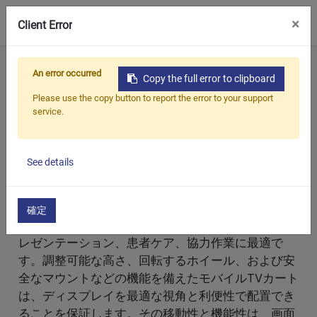
0
×
Client Error
ホーム
製品
モバイルテレビカート
An error occurred
Copy the full error to clipboard
Please use the copy button to report the error to your support
service.
モバイルTVカートとは？
モバイルTVカートは、さまざまな環境でテレビやデ
See details
ィスプレイに柔軟かつポータブルなサポートを提供
するために設計された多用途で不可欠な機器です。
病院、会議室、教室、その他の環境に最適で、この
確定
カートはテレビを簡単に移動および再配置でき、プ
レゼンテーション、患者ケア、協力作業に最適で
す。調整可能な高さ、回転するホイール、および安
全なマウントなどの機能を備えたモバイルTVカート
は、ディスプレイを最適な視角と利便性で配置でき
ることを保証します。その移動性と機能性は、画面