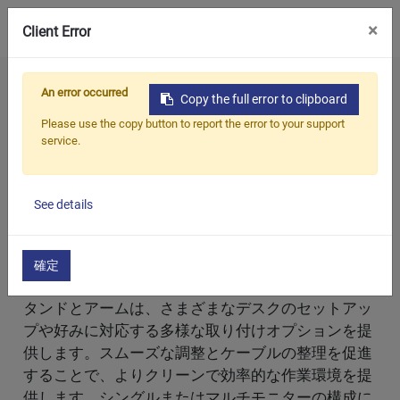
0
×
Client Error
ホーム
製品
モニターアーム/スタンド
An error occurred
Copy the full error to clipboard
Please use the copy button to report the error to your support
モニターアーム/スタンドとは？
service.
モニターアーム/スタンドは、ワークスペースのエ
ルゴノミクスを向上させ、生産性を高めるための重
See details
要なアクセサリーです。家庭やプロフェッショナル
な環境の両方で設計されており、ユーザーがモニタ
ーの位置を簡単に調整できるようにし、より良い姿
確定
勢を促進し、身体的負担を軽減します。これらのス
タンドとアームは、さまざまなデスクのセットアッ
プや好みに対応する多様な取り付けオプションを提
供します。スムーズな調整とケーブルの整理を促進
することで、よりクリーンで効率的な作業環境を提
供します。シングルまたはマルチモニターの構成に