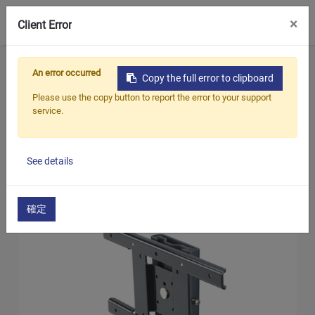
0
×
Client Error
ホーム
製品
テレビマウント
An error occurred
Copy the full error to clipboard
ウォールマウント
Please use the copy button to report the error to your support
13インチから32インチまでの小型サイズ
service.
LCD / TV ウォールマウント（固定）
See details
確定