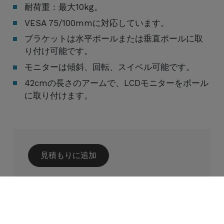
耐荷重：最大10kg。
VESA 75/100mmに対応しています。
ブラケットは水平ポールまたは垂直ポールに取
り付け可能です。
モニターは傾斜、回転、スイベル可能です。
42cmの長さのアームで、LCDモニターをポール
に取り付けます。
見積もりに追加
カスタマイズされたニーズについて
Cookies Information
は、お気軽に
お問い合わせください
当社はクッキーを使用し、お客様のニーズに合わせ