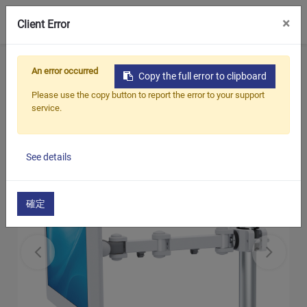
0
×
Client Error
ホーム
製品
TV / モニターポールマウント
An error occurred
Copy the full error to clipboard
Round pole mount
LCDポールマウント
Please use the copy button to report the error to your support
service.
See details
確定