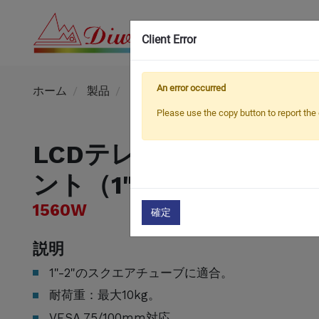
Client Error
An error occurred
ホーム
製品
TV / モニターポールマウント
Sq
Please use the copy button to report the 
LCDテレビ用スクエア
ント（1"-2"）
1560W
確定
説明
1"-2"のスクエアチューブに適合。
耐荷重：最大10kg。
VESA 75/100mm対応。