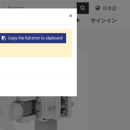
日本語
×
について
電子カタログ
サインイン
"-2"）
Copy the full error to clipboard