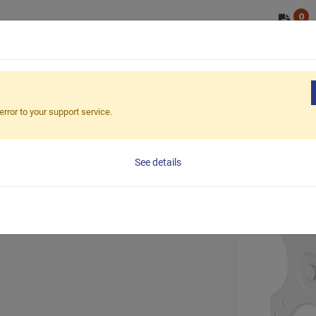
0
OEM/ODM
ショップ
市場
ESG
uare tube mount
LCDテレビ用スクエアチューブマウント（1
error to your support service.
チューブマウ
See details