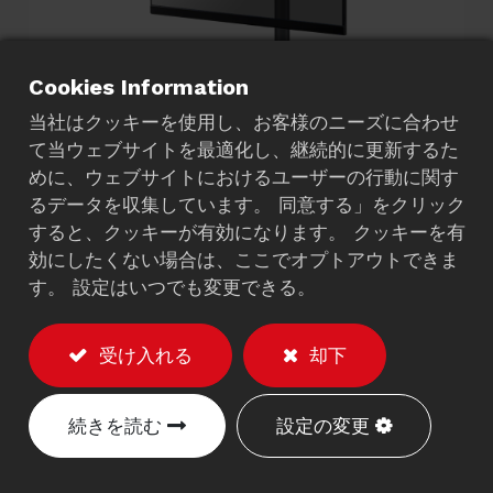
Cookies Information
当社はクッキーを使用し、お客様のニーズに合わせ
て当ウェブサイトを最適化し、継続的に更新するた
めに、ウェブサイトにおけるユーザーの行動に関す
垂直デュアルLCDモニター
るデータを収集しています。 同意する」をクリック
すると、クッキーが有効になります。 クッキーを有
スタンド（Cクランプ）
効にしたくない場合は、ここでオプトアウトできま
196BB
す。 設定はいつでも変更できる。
説明
受け入れる
却下
耐荷重：各スクリーン最大6kg。
2つのスクリーンを縦にサポートするデザイン。
続きを読む
設定の変更
VESA 75/100mmに対応。
デスクトップ取り付け用のCクランプ付き。