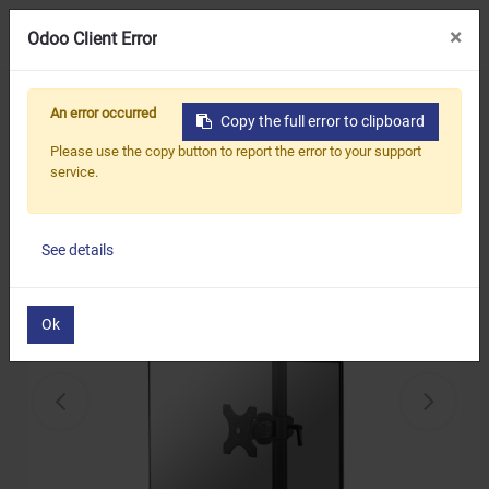
0
×
×
Odoo Client Error
Odoo Client Error
ホーム
製品
モニターアーム/スタンド
An error occurred
An error occurred
Copy the full error to clipboard
Copy the full error to clipboard
垂直デュアルLCDモニタースタンド（Cクランプ）
Please use the copy button to report the error to your support
Please use the copy button to report the error to your support
service.
service.
See details
See details
Ok
Ok