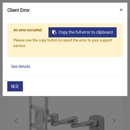
0
×
Client Error
ホーム
製品
テレビマウント
An error occurred
Copy the full error to clipboard
ウォールマウント
Please use the copy button to report the error to your support
13インチから32インチまでの小型サイズ
service.
テレビスイングアウトアーム
See details
確定