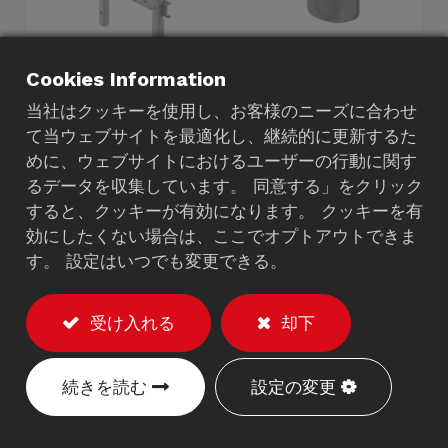
Cookies Information
当社はクッキーを使用し、お客様のニーズに合わせ
て当ウェブサイトを最適化し、継続的に更新するた
めに、ウェブサイトにおけるユーザーの行動に関す
るデータを収集しています。 同意する」をクリック
すると、クッキーが有効になります。 クッキーを有
テレビスイングアウトアー
効にしたくない場合は、ここでオプトアウトできま
ム
す。 設定はいつでも変更できる。
268CS
受け入れる
却下
説明
※モニターは除く
続きを読む
設定の変更
耐荷重：最大20kg。