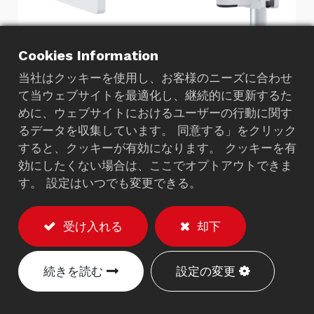
Cookies Information
当社はクッキーを使用し、お客様のニーズに合わせ
て当ウェブサイトを最適化し、継続的に更新するた
めに、ウェブサイトにおけるユーザーの行動に関す
るデータを収集しています。 同意する」をクリック
LCDポールマウント（ケー
すると、クッキーが有効になります。 クッキーを有
ブル管理）
効にしたくない場合は、ここでオプトアウトできま
す。 設定はいつでも変更できる。
352DA
受け入れる
却下
説明
耐荷重：最大10kg。
続きを読む
設定の変更
VESA 75/100mmに適合。
30-50mm直径のポールに適合します。