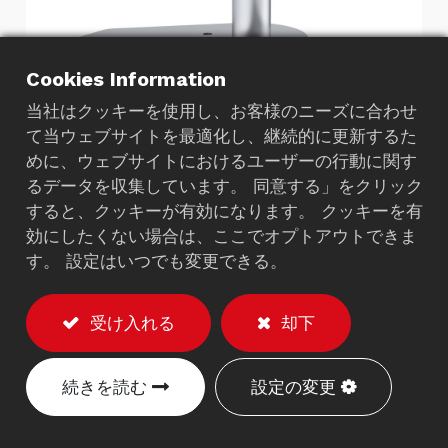
Cookies Information
当社はクッキーを使用し、お客様のニーズに合わせ
て当ウェブサイトを最適化し、継続的に更新するた
めに、ウェブサイトにおけるユーザーの行動に関す
ガスLCDデスクトップスタ
るデータを収集しています。 同意する」をクリック
すると、クッキーが有効になります。 クッキーを有
ンド
効にしたくない場合は、ここでオプトアウトできま
6400S
す。 設定はいつでも変更できる。
説明
受け入れる
却下
17"-24"のLCDモニターを
4-8kgs
で保持します。
デスクトップ使用のためのスタンドアローン。
続きを読む
設定の変更
モニターは30度上向きに傾けることができま
す。