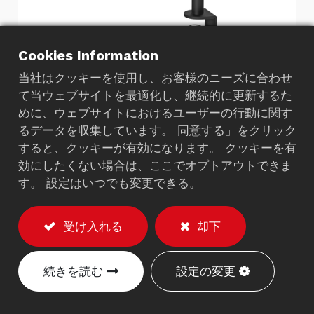
Cookies Information
当社はクッキーを使用し、お客様のニーズに合わせ
て当ウェブサイトを最適化し、継続的に更新するた
めに、ウェブサイトにおけるユーザーの行動に関す
エコンLCDモニターアーム
るデータを収集しています。 同意する」をクリック
すると、クッキーが有効になります。 クッキーを有
7010B
効にしたくない場合は、ここでオプトアウトできま
す。 設定はいつでも変更できる。
説明
※モニターは除く
受け入れる
却下
耐荷重：最大10kg。
VESA 75/100mmに対応。
続きを読む
設定の変更
LCDモニターの高さは調整可能です。
ダイカストアルミニウムのワンステップアー