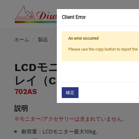
Client Error
An error occurred
ホーム
製品
モニターとキーボードの作業ステー
Please use the copy button to report the 
LCDモニターアームと
レイ（Cクランプ）
702AS
確定
説明
※モニター/アクセサリーは含まれていません。
耐荷重：LCDモニター最大10kg。