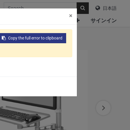
日本語
×
について
電子カタログ
サインイン
）
Copy the full error to clipboard