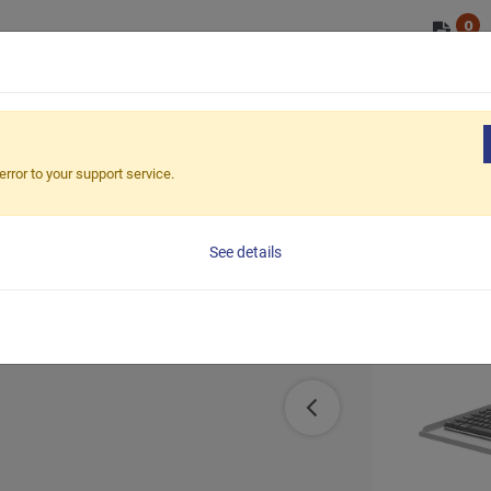
0
OEM/ODM
ショップ
市場
ESG
ション
LCDモニターアームとキーボードトレイ（Cクランプ
error to your support service.
キーボードト
See details