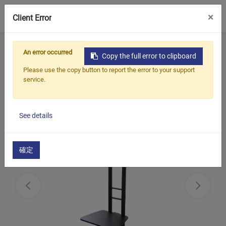
0
×
Client Error
ホーム
製品
モバイルテレビカート
An error occurred
Copy the full error to clipboard
モバイルテレビカート
Please use the copy button to report the error to your support
service.
See details
確定