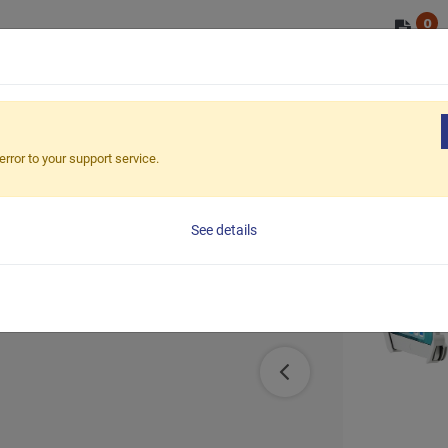
0
OEM/ODM
ショップ
市場
ESG
グスリムタブレットデスクトップアーム (7.9インチ～13インチ
error to your support service.
タブレットデ
See details
インチ～13イ