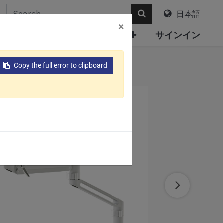
日本語
×
について
電子カタログ
サインイン
)
Copy the full error to clipboard