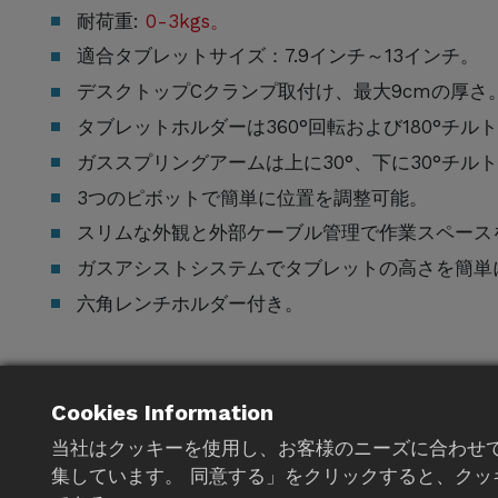
耐荷重:
0-3kgs。
適合タブレットサイズ：7.9インチ～13インチ。
デスクトップCクランプ取付け、最大9cmの厚さ
タブレットホルダーは360°回転および180°チル
ガススプリングアームは上に30°、下に30°チル
3つのピボットで簡単に位置を調整可能。
スリムな外観と外部ケーブル管理で作業スペース
ガスアシストシステムでタブレットの高さを簡単
六角レンチホルダー付き。
Cookies Information
見積もりに追加
当社はクッキーを使用し、お客様のニーズに合わせ
集しています。 同意する」をクリックすると、クッ