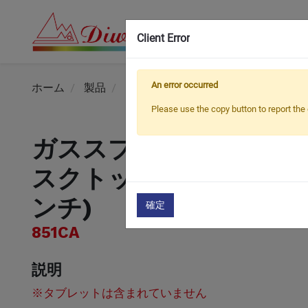
Client Error
An error occurred
ホーム
製品
タブレットマウント
ガススプリン
Please use the copy button to report the 
ガススプリングスリム
スクトップアーム (7.9
ンチ)
確定
851CA
説明
※タブレットは含まれていません