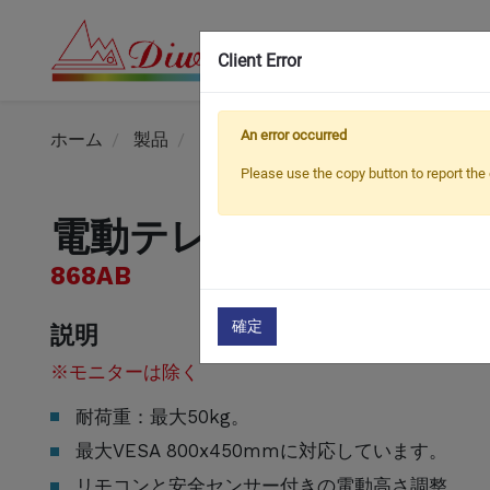
Client Error
An error occurred
ホーム
製品
モーター付きテレビスタンド
電
Please use the copy button to report the 
電動テレビスタンド
868AB
確定
説明
※モニターは除く
耐荷重：最大50kg。
最大VESA 800x450mmに対応しています。
リモコンと安全センサー付きの電動高さ調整。