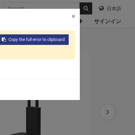
日本語
×
について
電子カタログ
サインイン
Copy the full error to clipboard