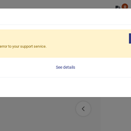
0
OEM/ODM
ショップ
市場
ESG
動テレビスタンド
error to your support service.
See details