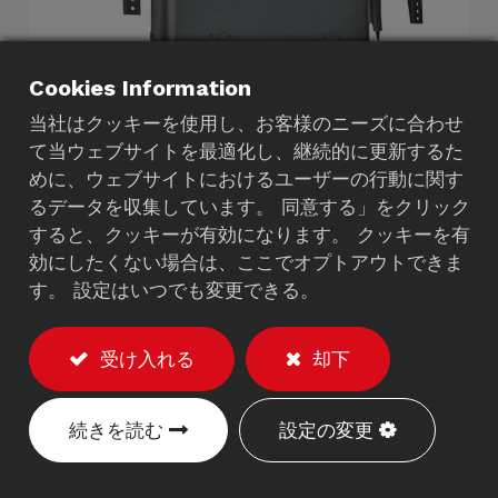
Cookies Information
当社はクッキーを使用し、お客様のニーズに合わせ
て当ウェブサイトを最適化し、継続的に更新するた
めに、ウェブサイトにおけるユーザーの行動に関す
電動テレビ壁掛け金具
るデータを収集しています。 同意する」をクリック
すると、クッキーが有効になります。 クッキーを有
8940B
効にしたくない場合は、ここでオプトアウトできま
す。 設定はいつでも変更できる。
説明
耐荷重：最大100kg。
受け入れる
却下
低プロファイルはテレビを壁に近づけます。
リモコンと安全センサーによる電動高さ調整。
続きを読む
設定の変更
最大VESA 800x600mmに対応しています。
ほとんどの37インチから100インチのテレビに簡