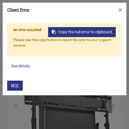
0
×
Client Error
ホーム
製品
モーター付きテレビスタンド
An error occurred
Copy the full error to clipboard
電動テレビ壁掛け金具
Please use the copy button to report the error to your support
service.
See details
確定