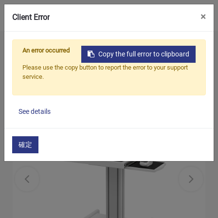
0
×
Client Error
ホーム
製品
モバイルコンピューティングカート
An error occurred
Copy the full error to clipboard
モバイルラップトップカート
Please use the copy button to report the error to your support
service.
See details
確定