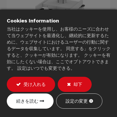
Cookies Information
当社はクッキーを使用し、お客様のニーズに合わせ
て当ウェブサイトを最適化し、継続的に更新するた
めに、ウェブサイトにおけるユーザーの行動に関す
モバイルラップトップカー
るデータを収集しています。 同意する」をクリック
すると、クッキーが有効になります。 クッキーを有
ト
効にしたくない場合は、ここでオプトアウトできま
900DA
す。 設定はいつでも変更できる。
説明
受け入れる
却下
※モニター/アクセサリーは含まれていません
ノートパソコンを引き出しにロックして盗難防
続きを読む
設定の変更
止。
最大17インチのワイドスクリーンノートパソコ