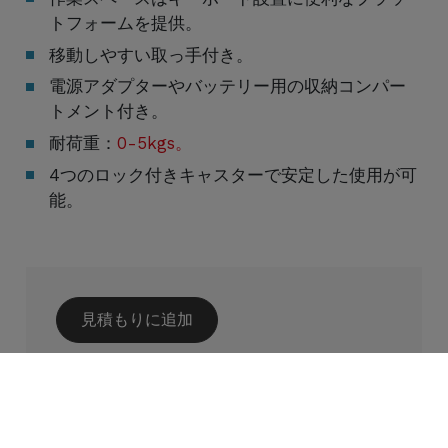
トフォームを提供。
移動しやすい取っ手付き。
電源アダプターやバッテリー用の収納コンパー
トメント付き。
耐荷重：
0-5kgs。
4つのロック付きキャスターで安定した使用が可
能。
見積もりに追加
Cookies Information
カスタマイズされたニーズについて
は、お気軽に
お問い合わせください
当社はクッキーを使用し、お客様のニーズに合わせ