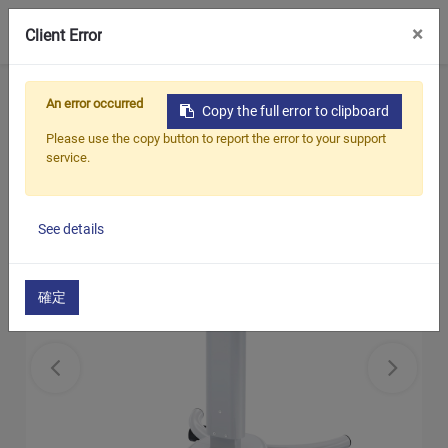
0
×
Client Error
ホーム
製品
病院用医療用トロリー
An error occurred
Copy the full error to clipboard
モバイルカート
Please use the copy button to report the error to your support
service.
See details
確定