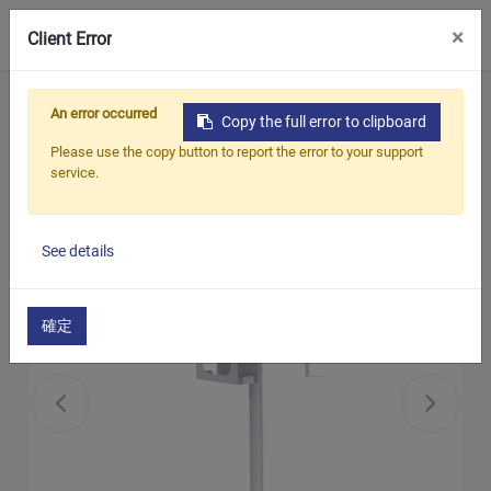
0
×
Client Error
ホーム
製品
病院用医療用トロリー
An error occurred
Copy the full error to clipboard
モバイルハイジーンカート
Please use the copy button to report the error to your support
service.
See details
確定