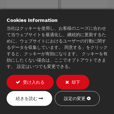
Cookies Information
当社はクッキーを使用し、お客様のニーズに合わせ
て当ウェブサイトを最適化し、継続的に更新するた
めに、ウェブサイトにおけるユーザーの行動に関す
モバイルハイジーンカート
るデータを収集しています。 同意する」をクリック
すると、クッキーが有効になります。 クッキーを有
933NA
効にしたくない場合は、ここでオプトアウトできま
す。 設定はいつでも変更できる。
説明
シンプルなタブレットアーム付き（最大2kg対
受け入れる
却下
応）。
テーブル下に1つの手袋ホルダー付き。
続きを読む
設定の変更
1つのカビワイプホルダー付き。
固定高さ：913mm。