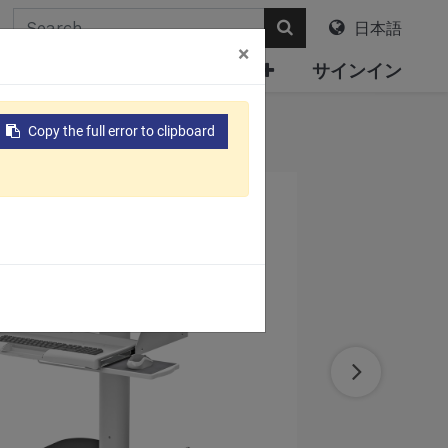
日本語
×
について
電子カタログ
サインイン
Copy the full error to clipboard