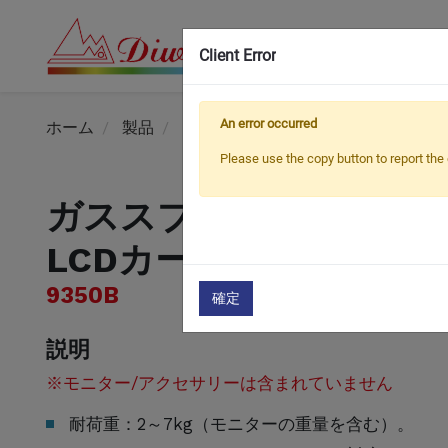
Client Error
An error occurred
ホーム
製品
モバイルコンピューティングカート
Please use the copy button to report the 
ガススプリングリフト
LCDカート
9350B
確定
説明
※モニター/アクセサリーは含まれていません
耐荷重：2～7kg（モニターの重量を含む）。