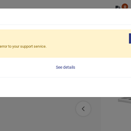
0
OEM/ODM
ショップ
市場
ESG
ガススプリングリフト付きモバイルLCDカート
error to your support service.
付きモバイル
See details