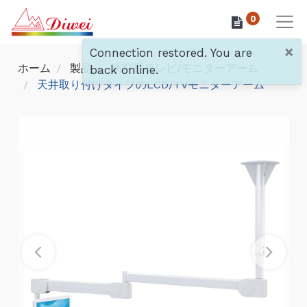
0
×
Connection restored. You are
ホーム
製品
病院用テレビ/モニターアーム
back online.
天井取り付けタイプのLCD/TVモニターアーム