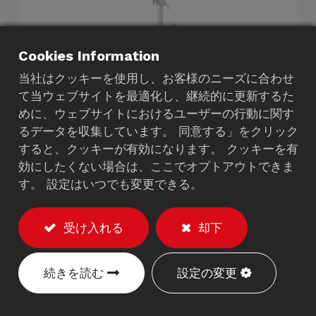
Cookies Information
当社はクッキーを使用し、お客様のニーズに合わせ
て当ウェブサイトを最適化し、継続的に更新するた
めに、ウェブサイトにおけるユーザーの行動に関す
テレヘルス モバイル カー
るデータを収集しています。 同意する」をクリック
すると、クッキーが有効になります。 クッキーを有
ト
効にしたくない場合は、ここでオプトアウトできま
#9120A
す。 設定はいつでも変更できる。
説明
受け入れる
却下
耐荷重：最大20kg（モニターの耐荷重：最大
10kg）。
続きを読む
設定の変更
VESA 75/100mmに対応。
キーボードトレー付き。