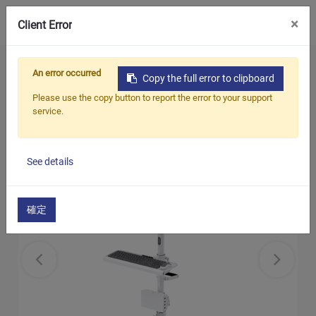
0
×
Client Error
ホーム
製品
モバイルコンピューティングカート
An error occurred
Copy the full error to clipboard
テレヘルス モバイル カート
Please use the copy button to report the error to your support
service.
See details
確定