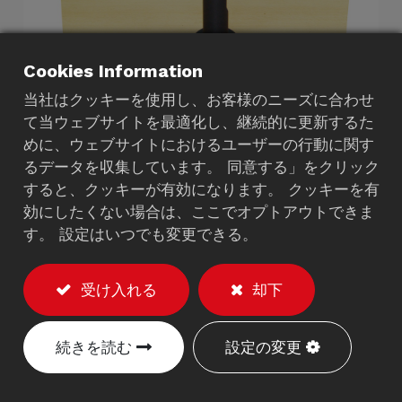
Cookies Information
当社はクッキーを使用し、お客様のニーズに合わせ
て当ウェブサイトを最適化し、継続的に更新するた
POSマウント
めに、ウェブサイトにおけるユーザーの行動に関す
るデータを収集しています。 同意する」をクリック
6620B
すると、クッキーが有効になります。 クッキーを有
効にしたくない場合は、ここでオプトアウトできま
説明
す。 設定はいつでも変更できる。
耐荷重：最大10kg。
モニターは傾斜、回転、スイベルが可能です。
受け入れる
却下
LCDモニターの高さは調整可能です。
ケーブルをチューブ内に隠します。
続きを読む
設定の変更
グロメット取り付けソリューション。
VESA 75/100mmに対応しています。