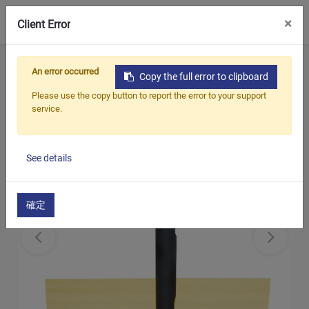
0
×
Client Error
ホーム
製品
POSマウント
POSマウント
An error occurred
Copy the full error to clipboard
Please use the copy button to report the error to your support
service.
See details
確定